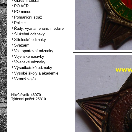
Okresní cestář
PO AČR
PO mince
Pohraniční stráž
Policie
Řády, vyznamenání, medaile
Služební odznaky
Střelecké odznaky
Svazarm
Voj. sportovní odznaky
Vojenské nášivky
Vojenské odznaky
Výsadkářské odznaky
Vysoké školy a akademie
Vzorný voják
Návštěvník: 46070
Týdenní počet: 25810