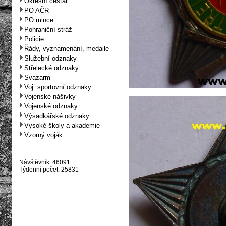
Okresní cestář
PO AČR
PO mince
Pohraniční stráž
Policie
Řády, vyznamenání, medaile
Služební odznaky
Střelecké odznaky
Svazarm
Voj. sportovní odznaky
Vojenské nášivky
Vojenské odznaky
Výsadkářské odznaky
Vysoké školy a akademie
Vzorný voják
Návštěvník: 46091
Týdenní počet: 25831