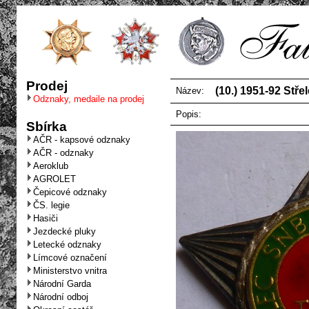
Prodej
(10.) 1951-92 Stře
Název:
Odznaky, medaile na prodej
Popis:
Sbírka
AČR - kapsové odznaky
AČR - odznaky
Aeroklub
AGROLET
Čepicové odznaky
ČS. legie
Hasiči
Jezdecké pluky
Letecké odznaky
Límcové označení
Ministerstvo vnitra
Národní Garda
Národní odboj