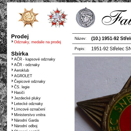
Prodej
(10.) 1951-92 Stře
Název:
Odznaky, medaile na prodej
1951-92 Střelec SNB
Popis:
Sbírka
AČR - kapsové odznaky
AČR - odznaky
Aeroklub
AGROLET
Čepicové odznaky
ČS. legie
Hasiči
Jezdecké pluky
Letecké odznaky
Límcové označení
Ministerstvo vnitra
Národní Garda
Národní odboj