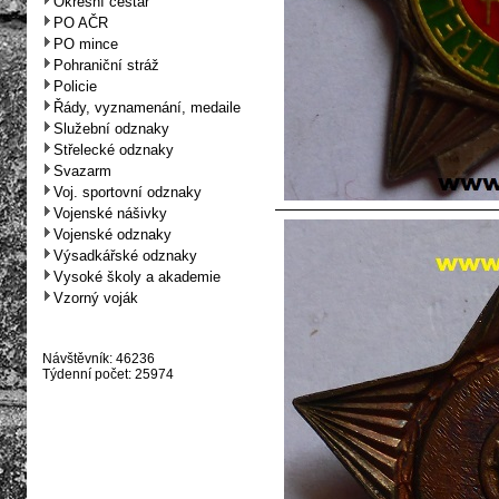
Okresní cestář
PO AČR
PO mince
Pohraniční stráž
Policie
Řády, vyznamenání, medaile
Služební odznaky
Střelecké odznaky
Svazarm
Voj. sportovní odznaky
Vojenské nášivky
Vojenské odznaky
Výsadkářské odznaky
Vysoké školy a akademie
Vzorný voják
Návštěvník: 46236
Týdenní počet: 25974