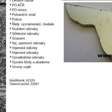
Okresní cestář
PO AČR
PO mince
Pohraniční stráž
Policie
Řády, vyznamenání, medaile
Služební odznaky
Střelecké odznaky
Svazarm
Voj. sportovní odznaky
Vojenské nášivky
Vojenské odznaky
Výsadkářské odznaky
Vysoké školy a akademie
Vzorný voják
Návštěvník: 42329
Týdenní počet: 22087