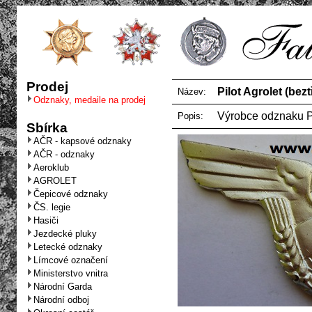
Prodej
Pilot Agrolet (bezt
Název:
Odznaky, medaile na prodej
Výrobce odznaku 
Popis:
Sbírka
AČR - kapsové odznaky
AČR - odznaky
Aeroklub
AGROLET
Čepicové odznaky
ČS. legie
Hasiči
Jezdecké pluky
Letecké odznaky
Límcové označení
Ministerstvo vnitra
Národní Garda
Národní odboj