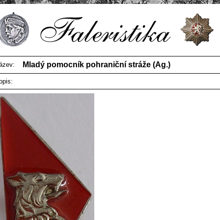
Mladý pomocník pohraniční stráže (Ag.)
ázev:
opis: