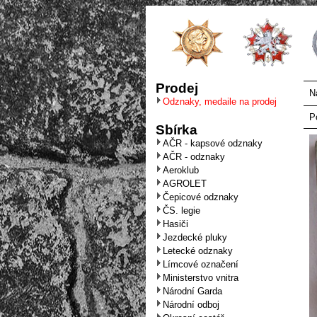
Prodej
N
Odznaky, medaile na prodej
P
Sbírka
AČR - kapsové odznaky
AČR - odznaky
Aeroklub
AGROLET
Čepicové odznaky
ČS. legie
Hasiči
Jezdecké pluky
Letecké odznaky
Límcové označení
Ministerstvo vnitra
Národní Garda
Národní odboj