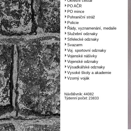
Okresní cestář
PO AČR
PO mince
Pohraniční stráž
Policie
Řády, vyznamenání, medaile
Služební odznaky
Střelecké odznaky
Svazarm
Voj. sportovní odznaky
Vojenské nášivky
Vojenské odznaky
Výsadkářské odznaky
Vysoké školy a akademie
Vzorný voják
Návštěvník: 44082
Týdenní počet: 23833