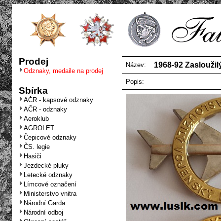
Prodej
1968-92 Zasloužil
Název:
Odznaky, medaile na prodej
Popis:
Sbírka
AČR - kapsové odznaky
AČR - odznaky
Aeroklub
AGROLET
Čepicové odznaky
ČS. legie
Hasiči
Jezdecké pluky
Letecké odznaky
Límcové označení
Ministerstvo vnitra
Národní Garda
Národní odboj