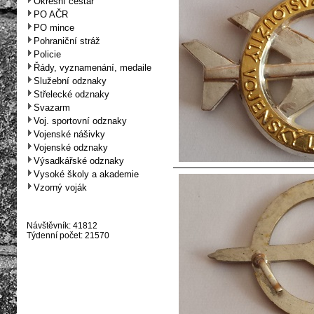
Okresní cestář
PO AČR
PO mince
Pohraniční stráž
Policie
Řády, vyznamenání, medaile
Služební odznaky
Střelecké odznaky
Svazarm
Voj. sportovní odznaky
Vojenské nášivky
Vojenské odznaky
Výsadkářské odznaky
Vysoké školy a akademie
Vzorný voják
Návštěvník: 41812
Týdenní počet: 21570