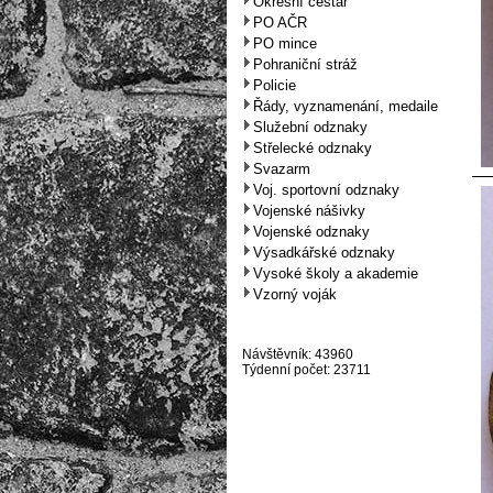
Okresní cestář
PO AČR
PO mince
Pohraniční stráž
Policie
Řády, vyznamenání, medaile
Služební odznaky
Střelecké odznaky
Svazarm
Voj. sportovní odznaky
Vojenské nášivky
Vojenské odznaky
Výsadkářské odznaky
Vysoké školy a akademie
Vzorný voják
Návštěvník: 43960
Týdenní počet: 23711