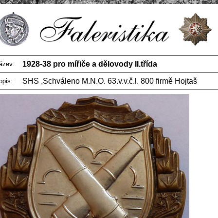
1928-38 pro mířiče a dělovody II.třída
ázev:
SHS ,Schváleno M.N.O. 63.v.v.č.l. 800 firmě Hojtaš
opis: