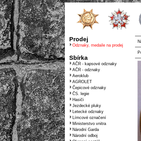
Prodej
N
Odznaky, medaile na prodej
P
Sbírka
AČR - kapsové odznaky
AČR - odznaky
Aeroklub
AGROLET
Čepicové odznaky
ČS. legie
Hasiči
Jezdecké pluky
Letecké odznaky
Límcové označení
Ministerstvo vnitra
Národní Garda
Národní odboj