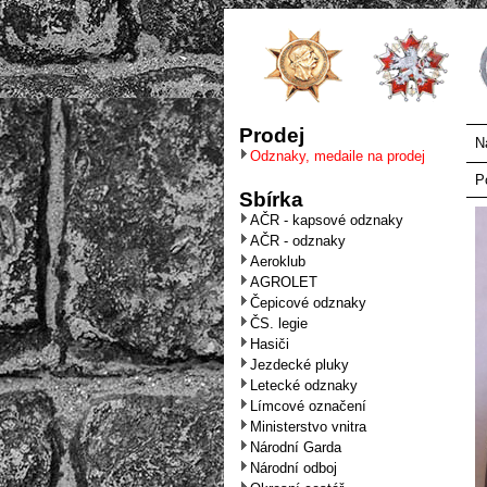
Prodej
N
Odznaky, medaile na prodej
P
Sbírka
AČR - kapsové odznaky
AČR - odznaky
Aeroklub
AGROLET
Čepicové odznaky
ČS. legie
Hasiči
Jezdecké pluky
Letecké odznaky
Límcové označení
Ministerstvo vnitra
Národní Garda
Národní odboj