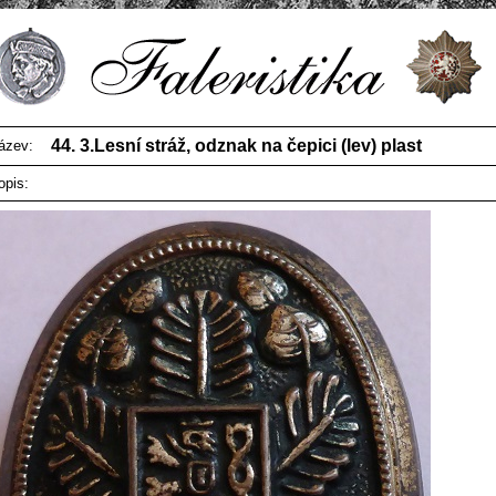
44. 3.Lesní stráž, odznak na čepici (lev) plast
ázev:
opis: