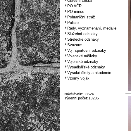
Okresní cestář
PO AČR
PO mince
Pohraniční stráž
Policie
Řády, vyznamenání, medaile
Služební odznaky
Střelecké odznaky
Svazarm
Voj. sportovní odznaky
Vojenské nášivky
Vojenské odznaky
Výsadkářské odznaky
Vysoké školy a akademie
Vzorný voják
Návštěvník: 38524
Týdenní počet: 18285