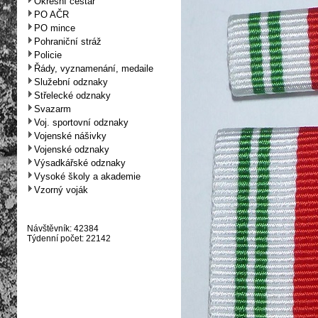
Okresní cestář
PO AČR
PO mince
Pohraniční stráž
Policie
Řády, vyznamenání, medaile
Služební odznaky
Střelecké odznaky
Svazarm
Voj. sportovní odznaky
Vojenské nášivky
Vojenské odznaky
Výsadkářské odznaky
Vysoké školy a akademie
Vzorný voják
Návštěvník: 42384
Týdenní počet: 22142