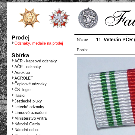
Prodej
11. Veterán PČR ( 
Název:
Odznaky, medaile na prodej
Popis:
Sbírka
AČR - kapsové odznaky
AČR - odznaky
Aeroklub
AGROLET
Čepicové odznaky
ČS. legie
Hasiči
Jezdecké pluky
Letecké odznaky
Límcové označení
Ministerstvo vnitra
Národní Garda
Národní odboj