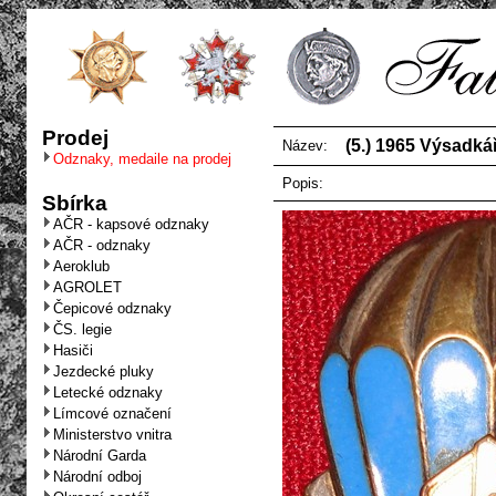
Prodej
(5.) 1965 Výsadkář
Název:
Odznaky, medaile na prodej
Popis:
Sbírka
AČR - kapsové odznaky
AČR - odznaky
Aeroklub
AGROLET
Čepicové odznaky
ČS. legie
Hasiči
Jezdecké pluky
Letecké odznaky
Límcové označení
Ministerstvo vnitra
Národní Garda
Národní odboj