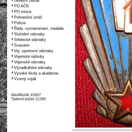
Okresní cestář
PO AČR
PO mince
Pohraniční stráž
Policie
Řády, vyznamenání, medaile
Služební odznaky
Střelecké odznaky
Svazarm
Voj. sportovní odznaky
Vojenské nášivky
Vojenské odznaky
Výsadkářské odznaky
Vysoké školy a akademie
Vzorný voják
Návštěvník: 41607
Týdenní počet: 21365