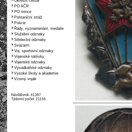
Okresní cestář
PO AČR
PO mince
Pohraniční stráž
Policie
Řády, vyznamenání, medaile
Služební odznaky
Střelecké odznaky
Svazarm
Voj. sportovní odznaky
Vojenské nášivky
Vojenské odznaky
Výsadkářské odznaky
Vysoké školy a akademie
Vzorný voják
Návštěvník: 41397
Týdenní počet: 21156