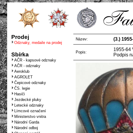
Prodej
(3.) 195
Název:
Odznaky, medaile na prodej
1955-64 
Popis:
Sbírka
Podpis n
AČR - kapsové odznaky
AČR - odznaky
Aeroklub
AGROLET
Čepicové odznaky
ČS. legie
Hasiči
Jezdecké pluky
Letecké odznaky
Límcové označení
Ministerstvo vnitra
Národní Garda
Národní odboj