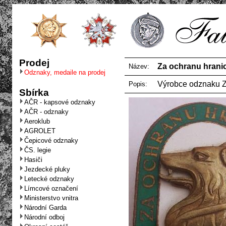
Prodej
Za ochranu hranic
Název:
Odznaky, medaile na prodej
Výrobce odznaku 
Popis:
Sbírka
AČR - kapsové odznaky
AČR - odznaky
Aeroklub
AGROLET
Čepicové odznaky
ČS. legie
Hasiči
Jezdecké pluky
Letecké odznaky
Límcové označení
Ministerstvo vnitra
Národní Garda
Národní odboj