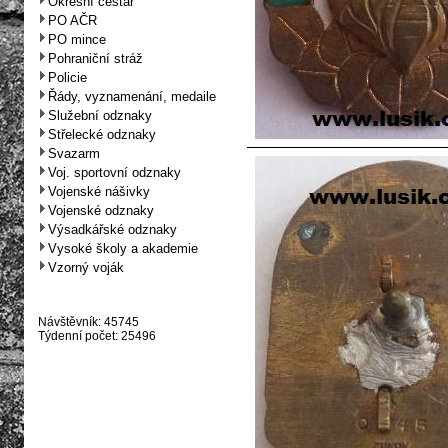
Okresní cestář
PO AČR
PO mince
Pohraniční stráž
Policie
Řády, vyznamenání, medaile
Služební odznaky
Střelecké odznaky
Svazarm
Voj. sportovní odznaky
Vojenské nášivky
Vojenské odznaky
Výsadkářské odznaky
Vysoké školy a akademie
Vzorný voják
Návštěvník: 45745
Týdenní počet: 25496