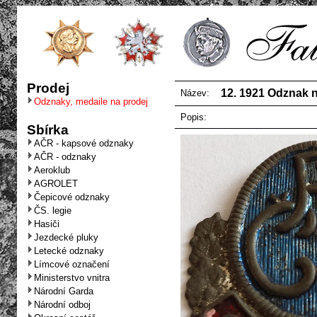
Prodej
12. 1921 Odznak 
Název:
Odznaky, medaile na prodej
Popis:
Sbírka
AČR - kapsové odznaky
AČR - odznaky
Aeroklub
AGROLET
Čepicové odznaky
ČS. legie
Hasiči
Jezdecké pluky
Letecké odznaky
Límcové označení
Ministerstvo vnitra
Národní Garda
Národní odboj