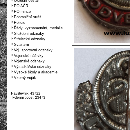
Okresní cestář
PO AČR
PO mince
Pohraniční stráž
Policie
Řády, vyznamenání, medaile
Služební odznaky
Střelecké odznaky
Svazarm
Voj. sportovní odznaky
Vojenské nášivky
Vojenské odznaky
Výsadkářské odznaky
Vysoké školy a akademie
Vzorný voják
Návštěvník: 43722
Týdenní počet: 23473