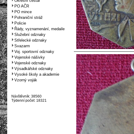
Okresní cestář
PO AČR
PO mince
Pohraniční stráž
Policie
Řády, vyznamenání, medaile
Služební odznaky
Střelecké odznaky
Svazarm
Voj. sportovní odznaky
Vojenské nášivky
Vojenské odznaky
Výsadkářské odznaky
Vysoké školy a akademie
Vzorný voják
Návštěvník: 38560
Týdenní počet: 18321