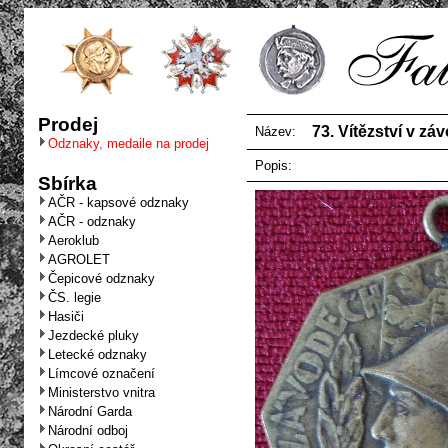
Prodej
73. Vítězství v z
Název:
Odznaky, medaile na prodej
Popis:
Sbírka
AČR - kapsové odznaky
AČR - odznaky
Aeroklub
AGROLET
Čepicové odznaky
ČS. legie
Hasiči
Jezdecké pluky
Letecké odznaky
Límcové označení
Ministerstvo vnitra
Národní Garda
Národní odboj