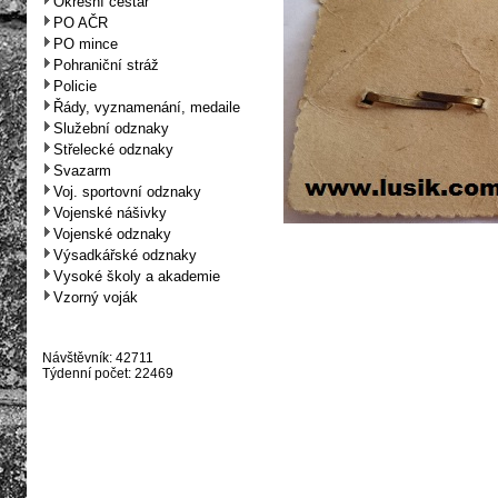
Okresní cestář
PO AČR
PO mince
Pohraniční stráž
Policie
Řády, vyznamenání, medaile
Služební odznaky
Střelecké odznaky
Svazarm
Voj. sportovní odznaky
Vojenské nášivky
Vojenské odznaky
Výsadkářské odznaky
Vysoké školy a akademie
Vzorný voják
Návštěvník: 42711
Týdenní počet: 22469