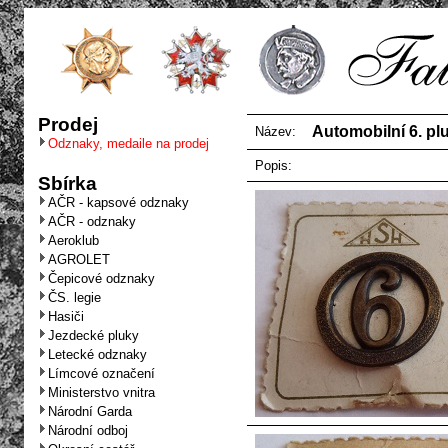
Prodej
Automobilní 6. pl
Název:
Odznaky, medaile na prodej
Popis:
Sbírka
AČR - kapsové odznaky
AČR - odznaky
Aeroklub
AGROLET
Čepicové odznaky
ČS. legie
Hasiči
Jezdecké pluky
Letecké odznaky
Límcové označení
Ministerstvo vnitra
Národní Garda
Národní odboj