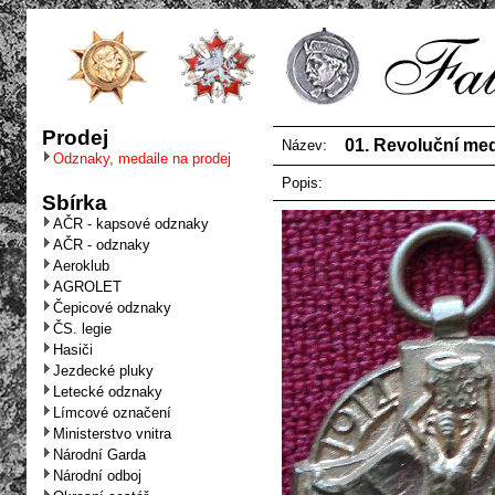
Prodej
01. Revoluční med
Název:
Odznaky, medaile na prodej
Popis:
Sbírka
AČR - kapsové odznaky
AČR - odznaky
Aeroklub
AGROLET
Čepicové odznaky
ČS. legie
Hasiči
Jezdecké pluky
Letecké odznaky
Límcové označení
Ministerstvo vnitra
Národní Garda
Národní odboj