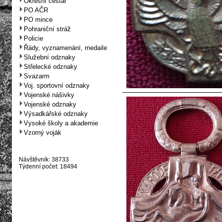
Okresní cestář
PO AČR
PO mince
Pohraniční stráž
Policie
Řády, vyznamenání, medaile
Služební odznaky
Střelecké odznaky
Svazarm
Voj. sportovní odznaky
Vojenské nášivky
Vojenské odznaky
Výsadkářské odznaky
Vysoké školy a akademie
Vzorný voják
Návštěvník: 38733
Týdenní počet: 18494