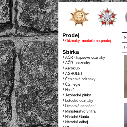
Prodej
N
Odznaky, medaile na prodej
P
Sbírka
AČR - kapsové odznaky
AČR - odznaky
Aeroklub
AGROLET
Čepicové odznaky
ČS. legie
Hasiči
Jezdecké pluky
Letecké odznaky
Límcové označení
Ministerstvo vnitra
Národní Garda
Národní odboj