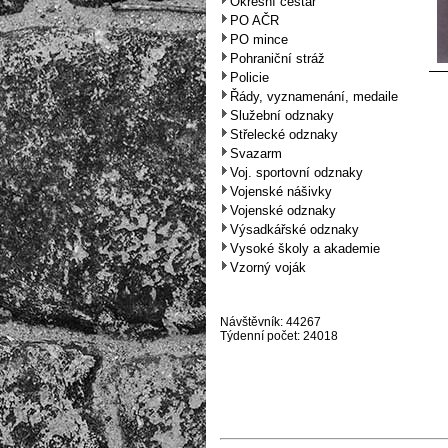
Okresní cestář
PO AČR
PO mince
Pohraniční stráž
Policie
Řády, vyznamenání, medaile
Služební odznaky
Střelecké odznaky
Svazarm
Voj. sportovní odznaky
Vojenské nášivky
Vojenské odznaky
Výsadkářské odznaky
Vysoké školy a akademie
Vzorný voják
Návštěvník: 44267
Týdenní počet: 24018