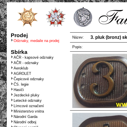
Prodej
3. pluk (bronz) s
Název:
Odznaky, medaile na prodej
Popis:
Sbírka
AČR - kapsové odznaky
AČR - odznaky
Aeroklub
AGROLET
Čepicové odznaky
ČS. legie
Hasiči
Jezdecké pluky
Letecké odznaky
Límcové označení
Ministerstvo vnitra
Národní Garda
Národní odboj