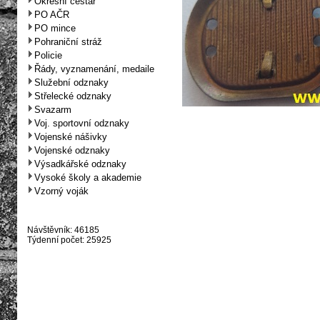
Okresní cestář
PO AČR
PO mince
Pohraniční stráž
Policie
Řády, vyznamenání, medaile
Služební odznaky
Střelecké odznaky
Svazarm
Voj. sportovní odznaky
Vojenské nášivky
Vojenské odznaky
Výsadkářské odznaky
Vysoké školy a akademie
Vzorný voják
Návštěvník: 46185
Týdenní počet: 25925