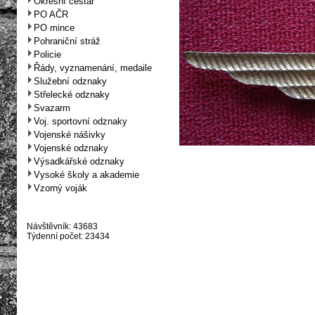
Okresní cestář
PO AČR
PO mince
Pohraniční stráž
Policie
Řády, vyznamenání, medaile
Služební odznaky
Střelecké odznaky
Svazarm
Voj. sportovní odznaky
Vojenské nášivky
Vojenské odznaky
Výsadkářské odznaky
Vysoké školy a akademie
Vzorný voják
Návštěvník: 43683
Týdenní počet: 23434