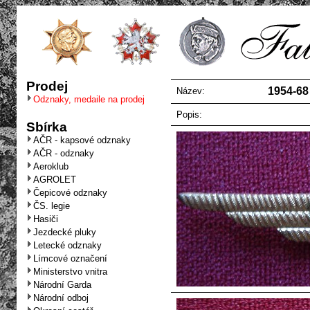
Prodej
1954-68 
Název:
Odznaky, medaile na prodej
Popis:
Sbírka
AČR - kapsové odznaky
AČR - odznaky
Aeroklub
AGROLET
Čepicové odznaky
ČS. legie
Hasiči
Jezdecké pluky
Letecké odznaky
Límcové označení
Ministerstvo vnitra
Národní Garda
Národní odboj