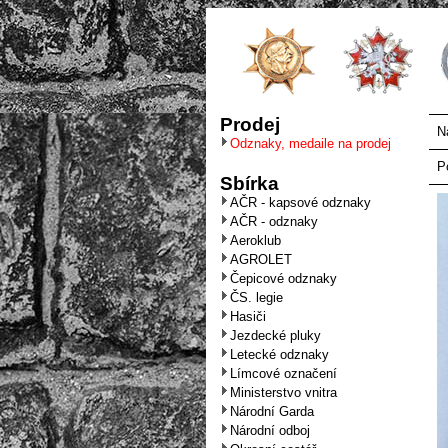
Prodej
N
Odznaky, medaile na prodej
P
Sbírka
AČR - kapsové odznaky
AČR - odznaky
Aeroklub
AGROLET
Čepicové odznaky
ČS. legie
Hasiči
Jezdecké pluky
Letecké odznaky
Límcové označení
Ministerstvo vnitra
Národní Garda
Národní odboj