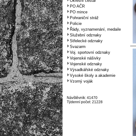
Okresní cestář
PO AČR
PO mince
Pohraniční stráž
Policie
Řády, vyznamenání, medaile
Služební odznaky
Střelecké odznaky
Svazarm
Voj. sportovní odznaky
Vojenské nášivky
Vojenské odznaky
Výsadkářské odznaky
Vysoké školy a akademie
Vzorný voják
Návštěvník: 41470
Týdenní počet: 21228