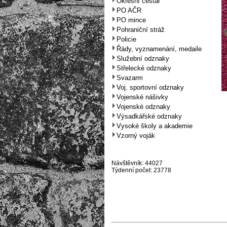
Okresní cestář
PO AČR
PO mince
Pohraniční stráž
Policie
Řády, vyznamenání, medaile
Služební odznaky
Střelecké odznaky
Svazarm
Voj. sportovní odznaky
Vojenské nášivky
Vojenské odznaky
Výsadkářské odznaky
Vysoké školy a akademie
Vzorný voják
Návštěvník: 44027
Týdenní počet: 23778