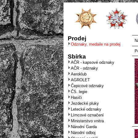
Prodej
N
Odznaky, medaile na prodej
P
Sbírka
AČR - kapsové odznaky
AČR - odznaky
Aeroklub
AGROLET
Čepicové odznaky
ČS. legie
Hasiči
Jezdecké pluky
Letecké odznaky
Límcové označení
Ministerstvo vnitra
Národní Garda
Národní odboj