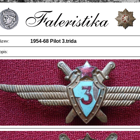
1954-68 Pilot 3.trida
ázev:
opis: