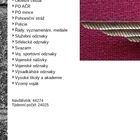
Okresní cestář
PO AČR
PO mince
Pohraniční stráž
Policie
Řády, vyznamenání, medaile
Služební odznaky
Střelecké odznaky
Svazarm
Voj. sportovní odznaky
Vojenské nášivky
Vojenské odznaky
Výsadkářské odznaky
Vysoké školy a akademie
Vzorný voják
Návštěvník: 44274
Týdenní počet: 24025