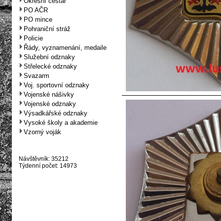
Okresní cestář
PO AČR
PO mince
Pohraniční stráž
Policie
Řády, vyznamenání, medaile
Služební odznaky
Střelecké odznaky
Svazarm
Voj. sportovní odznaky
Vojenské nášivky
Vojenské odznaky
Výsadkářské odznaky
Vysoké školy a akademie
Vzorný voják
Návštěvník: 35212
Týdenní počet: 14973