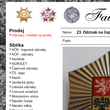
Prodej
23. Odznak na čepi
Název:
Odznaky, medaile na prodej
Popis:
Sbírka
AČR - kapsové odznaky
AČR - odznaky
Aeroklub
AGROLET
Čepicové odznaky
ČS. legie
Hasiči
Jezdecké pluky
Letecké odznaky
Límcové označení
Ministerstvo vnitra
Národní Garda
Národní odboj