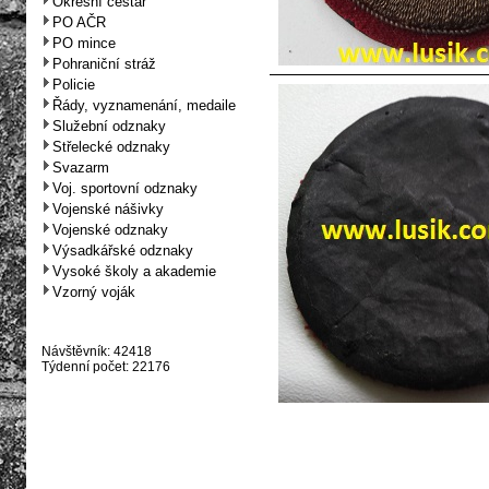
Okresní cestář
PO AČR
PO mince
Pohraniční stráž
Policie
Řády, vyznamenání, medaile
Služební odznaky
Střelecké odznaky
Svazarm
Voj. sportovní odznaky
Vojenské nášivky
Vojenské odznaky
Výsadkářské odznaky
Vysoké školy a akademie
Vzorný voják
Návštěvník: 42418
Týdenní počet: 22176