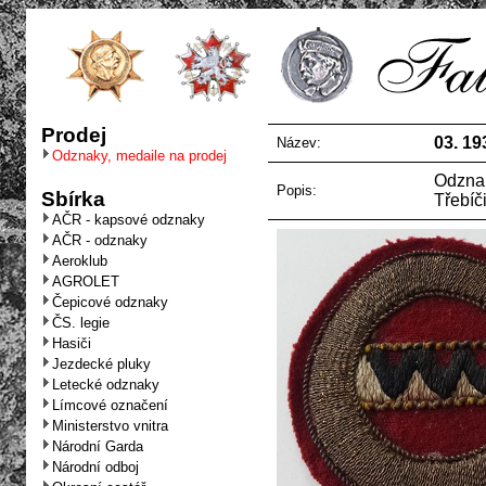
Prodej
03. 19
Název:
Odznaky, medaile na prodej
Odznak
Popis:
Sbírka
Třebíč
AČR - kapsové odznaky
AČR - odznaky
Aeroklub
AGROLET
Čepicové odznaky
ČS. legie
Hasiči
Jezdecké pluky
Letecké odznaky
Límcové označení
Ministerstvo vnitra
Národní Garda
Národní odboj