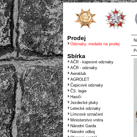
Prodej
N
Odznaky, medaile na prodej
P
Sbírka
AČR - kapsové odznaky
AČR - odznaky
Aeroklub
AGROLET
Čepicové odznaky
ČS. legie
Hasiči
Jezdecké pluky
Letecké odznaky
Límcové označení
Ministerstvo vnitra
Národní Garda
Národní odboj