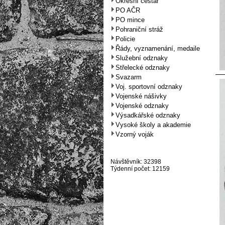
Okresní cestář
PO AČR
PO mince
Pohraniční stráž
Policie
Řády, vyznamenání, medaile
Služební odznaky
Střelecké odznaky
Svazarm
Voj. sportovní odznaky
Vojenské nášivky
Vojenské odznaky
Výsadkářské odznaky
Vysoké školy a akademie
Vzorný voják
Návštěvník: 32398
Týdenní počet: 12159