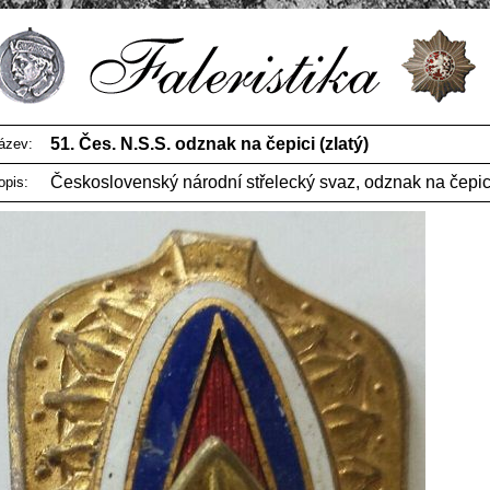
51. Čes. N.S.S. odznak na čepici (zlatý)
ázev:
Československý národní střelecký svaz, odznak na čepic
opis: