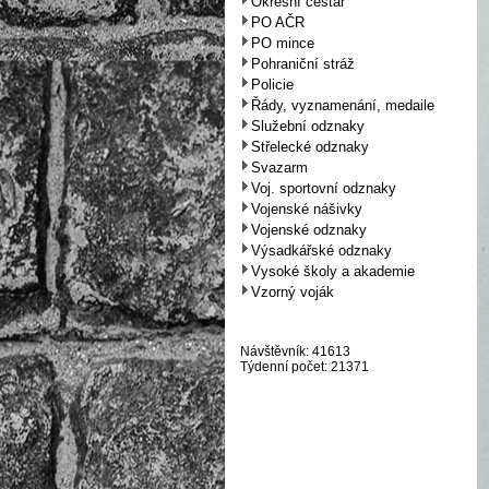
Okresní cestář
PO AČR
PO mince
Pohraniční stráž
Policie
Řády, vyznamenání, medaile
Služební odznaky
Střelecké odznaky
Svazarm
Voj. sportovní odznaky
Vojenské nášivky
Vojenské odznaky
Výsadkářské odznaky
Vysoké školy a akademie
Vzorný voják
Návštěvník: 41613
Týdenní počet: 21371