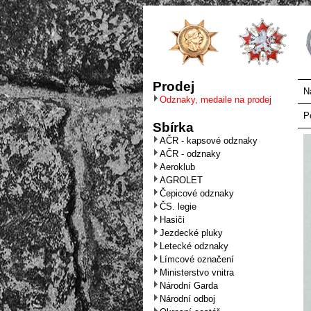
Prodej
N
Odznaky, medaile na prodej
P
Sbírka
AČR - kapsové odznaky
AČR - odznaky
Aeroklub
AGROLET
Čepicové odznaky
ČS. legie
Hasiči
Jezdecké pluky
Letecké odznaky
Límcové označení
Ministerstvo vnitra
Národní Garda
Národní odboj