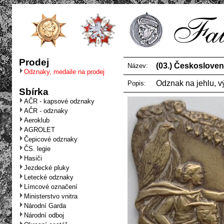
Prodej
(03.) Českosloven
Název:
Odznaky, medaile na prodej
Odznak na jehlu, 
Popis:
Sbírka
AČR - kapsové odznaky
AČR - odznaky
Aeroklub
AGROLET
Čepicové odznaky
ČS. legie
Hasiči
Jezdecké pluky
Letecké odznaky
Límcové označení
Ministerstvo vnitra
Národní Garda
Národní odboj