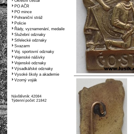
Okresní cestář
PO AČR
PO mince
Pohraniční stráž
Policie
Řády, vyznamenání, medaile
Služební odznaky
Střelecké odznaky
Svazarm
Voj. sportovní odznaky
Vojenské nášivky
Vojenské odznaky
Výsadkářské odznaky
Vysoké školy a akademie
Vzorný voják
Návštěvník: 42084
Týdenní počet: 21842