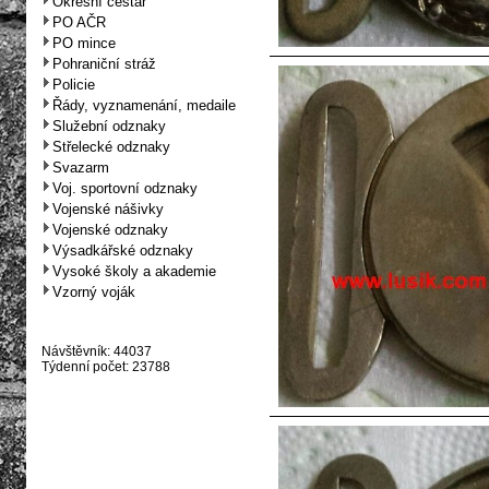
Okresní cestář
PO AČR
PO mince
Pohraniční stráž
Policie
Řády, vyznamenání, medaile
Služební odznaky
Střelecké odznaky
Svazarm
Voj. sportovní odznaky
Vojenské nášivky
Vojenské odznaky
Výsadkářské odznaky
Vysoké školy a akademie
Vzorný voják
Návštěvník: 44037
Týdenní počet: 23788