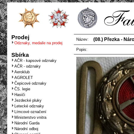
Prodej
(08.) Přezka - Nár
Název:
Odznaky, medaile na prodej
Popis:
Sbírka
AČR - kapsové odznaky
AČR - odznaky
Aeroklub
AGROLET
Čepicové odznaky
ČS. legie
Hasiči
Jezdecké pluky
Letecké odznaky
Límcové označení
Ministerstvo vnitra
Národní Garda
Národní odboj