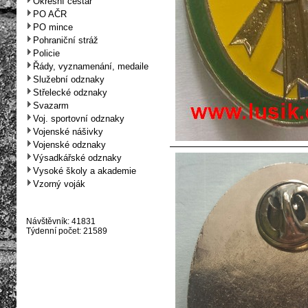
Okresní cestář
PO AČR
PO mince
Pohraniční stráž
Policie
Řády, vyznamenání, medaile
Služební odznaky
Střelecké odznaky
Svazarm
Voj. sportovní odznaky
Vojenské nášivky
Vojenské odznaky
Výsadkářské odznaky
Vysoké školy a akademie
Vzorný voják
Návštěvník: 41831
Týdenní počet: 21589