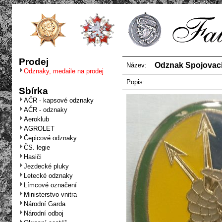
Prodej
Odznak Spojovací
Název:
Odznaky, medaile na prodej
Popis:
Sbírka
AČR - kapsové odznaky
AČR - odznaky
Aeroklub
AGROLET
Čepicové odznaky
ČS. legie
Hasiči
Jezdecké pluky
Letecké odznaky
Límcové označení
Ministerstvo vnitra
Národní Garda
Národní odboj