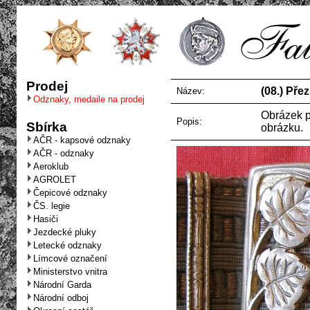
Prodej
(08.) Pře
Název:
Odznaky, medaile na prodej
Obrázek p
Popis:
Sbírka
obrázku.
AČR - kapsové odznaky
AČR - odznaky
Aeroklub
AGROLET
Čepicové odznaky
ČS. legie
Hasiči
Jezdecké pluky
Letecké odznaky
Límcové označení
Ministerstvo vnitra
Národní Garda
Národní odboj