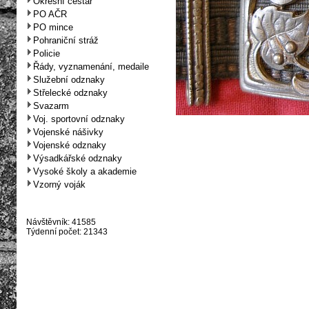
Okresní cestář
PO AČR
PO mince
Pohraniční stráž
Policie
Řády, vyznamenání, medaile
Služební odznaky
Střelecké odznaky
Svazarm
Voj. sportovní odznaky
Vojenské nášivky
Vojenské odznaky
Výsadkářské odznaky
Vysoké školy a akademie
Vzorný voják
Návštěvník: 41585
Týdenní počet: 21343