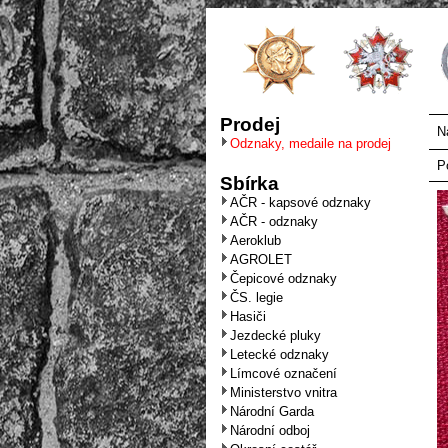
Prodej
N
Odznaky, medaile na prodej
P
Sbírka
AČR - kapsové odznaky
AČR - odznaky
Aeroklub
AGROLET
Čepicové odznaky
ČS. legie
Hasiči
Jezdecké pluky
Letecké odznaky
Límcové označení
Ministerstvo vnitra
Národní Garda
Národní odboj