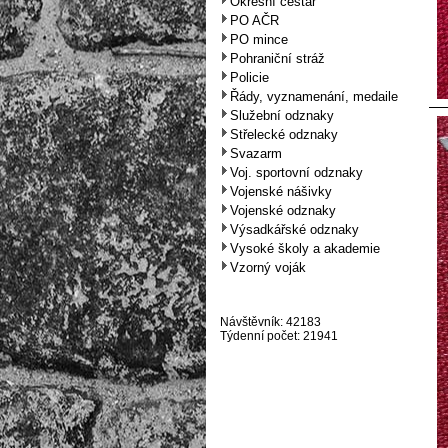
Okresní cestář
PO AČR
PO mince
Pohraniční stráž
Policie
Řády, vyznamenání, medaile
Služební odznaky
Střelecké odznaky
Svazarm
Voj. sportovní odznaky
Vojenské nášivky
Vojenské odznaky
Výsadkářské odznaky
Vysoké školy a akademie
Vzorný voják
Návštěvník: 42183
Týdenní počet: 21941