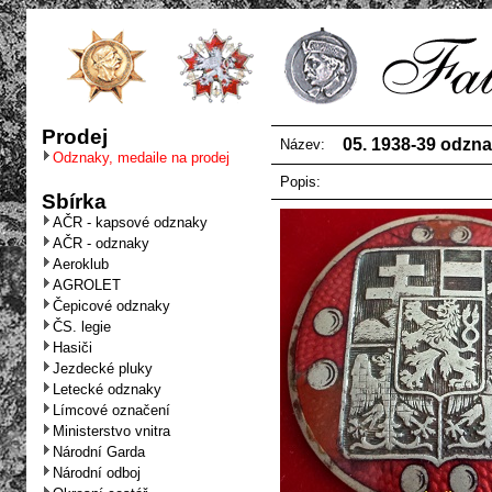
Prodej
05. 1938-39 odznak
Název:
Odznaky, medaile na prodej
Popis:
Sbírka
AČR - kapsové odznaky
AČR - odznaky
Aeroklub
AGROLET
Čepicové odznaky
ČS. legie
Hasiči
Jezdecké pluky
Letecké odznaky
Límcové označení
Ministerstvo vnitra
Národní Garda
Národní odboj