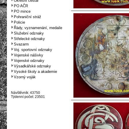
Okresní cestář
PO AČR
PO mince
Pohraniční stráž
Policie
Řády, vyznamenání, medaile
Služební odznaky
Střelecké odznaky
Svazarm
Voj. sportovní odznaky
Vojenské nášivky
Vojenské odznaky
Výsadkářské odznaky
Vysoké školy a akademie
Vzorný voják
Návštěvník: 43750
Týdenní počet: 23501