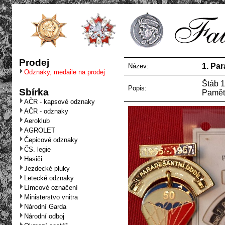
Prodej
1. Pa
Název:
Odznaky, medaile na prodej
Štáb 1
Popis:
Sbírka
Pamětn
AČR - kapsové odznaky
AČR - odznaky
Aeroklub
AGROLET
Čepicové odznaky
ČS. legie
Hasiči
Jezdecké pluky
Letecké odznaky
Límcové označení
Ministerstvo vnitra
Národní Garda
Národní odboj