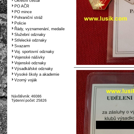
Okresní cestář
PO AČR
PO mince
Pohraniční stráž
Policie
Řády, vyznamenání, medaile
Služební odznaky
Střelecké odznaky
Svazarm
Voj. sportovní odznaky
Vojenské nášivky
Vojenské odznaky
Výsadkářské odznaky
Vysoké školy a akademie
Vzorný voják
Návštěvník: 46086
Týdenní počet: 25826