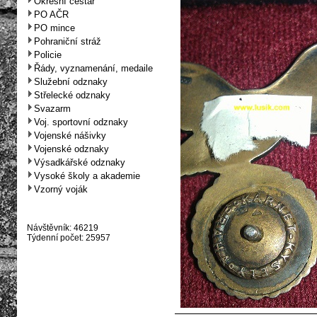
Okresní cestář
PO AČR
PO mince
Pohraniční stráž
Policie
Řády, vyznamenání, medaile
Služební odznaky
Střelecké odznaky
Svazarm
Voj. sportovní odznaky
Vojenské nášivky
Vojenské odznaky
Výsadkářské odznaky
Vysoké školy a akademie
Vzorný voják
Návštěvník: 46219
Týdenní počet: 25957