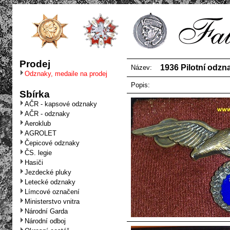
Prodej
1936 Pilotní odz
Název:
Odznaky, medaile na prodej
Popis:
Sbírka
AČR - kapsové odznaky
AČR - odznaky
Aeroklub
AGROLET
Čepicové odznaky
ČS. legie
Hasiči
Jezdecké pluky
Letecké odznaky
Límcové označení
Ministerstvo vnitra
Národní Garda
Národní odboj