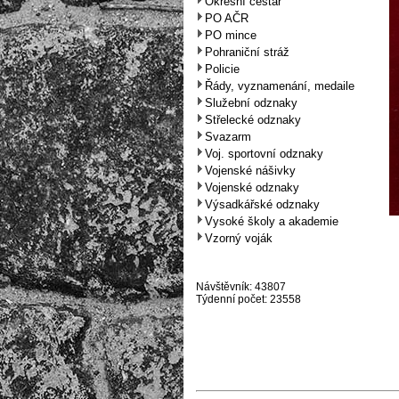
Okresní cestář
PO AČR
PO mince
Pohraniční stráž
Policie
Řády, vyznamenání, medaile
Služební odznaky
Střelecké odznaky
Svazarm
Voj. sportovní odznaky
Vojenské nášivky
Vojenské odznaky
Výsadkářské odznaky
Vysoké školy a akademie
Vzorný voják
Návštěvník: 43807
Týdenní počet: 23558