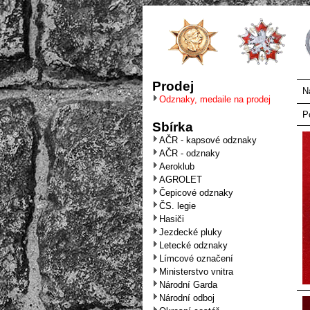
Prodej
N
Odznaky, medaile na prodej
P
Sbírka
AČR - kapsové odznaky
AČR - odznaky
Aeroklub
AGROLET
Čepicové odznaky
ČS. legie
Hasiči
Jezdecké pluky
Letecké odznaky
Límcové označení
Ministerstvo vnitra
Národní Garda
Národní odboj