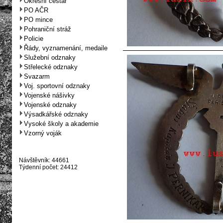
Okresní cestář
PO AČR
PO mince
Pohraniční stráž
Policie
Řády, vyznamenání, medaile
Služební odznaky
Střelecké odznaky
Svazarm
Voj. sportovní odznaky
Vojenské nášivky
Vojenské odznaky
Výsadkářské odznaky
Vysoké školy a akademie
Vzorný voják
Návštěvník: 44661
Týdenní počet: 24412