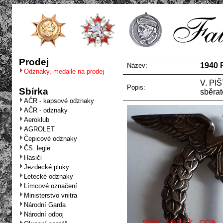
Prodej
1940 P
Název:
Odznaky, medaile na prodej
V. PI
Popis:
Sbírka
sběrat
AČR - kapsové odznaky
AČR - odznaky
Aeroklub
AGROLET
Čepicové odznaky
ČS. legie
Hasiči
Jezdecké pluky
Letecké odznaky
Límcové označení
Ministerstvo vnitra
Národní Garda
Národní odboj