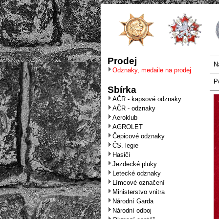
Prodej
N
Odznaky, medaile na prodej
P
Sbírka
AČR - kapsové odznaky
AČR - odznaky
Aeroklub
AGROLET
Čepicové odznaky
ČS. legie
Hasiči
Jezdecké pluky
Letecké odznaky
Límcové označení
Ministerstvo vnitra
Národní Garda
Národní odboj