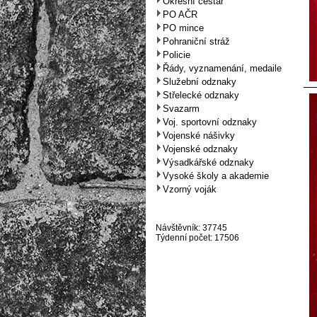
Okresní cestář
PO AČR
PO mince
Pohraniční stráž
Policie
Řády, vyznamenání, medaile
Služební odznaky
Střelecké odznaky
Svazarm
Voj. sportovní odznaky
Vojenské nášivky
Vojenské odznaky
Výsadkářské odznaky
Vysoké školy a akademie
Vzorný voják
Návštěvník: 37745
Týdenní počet: 17506