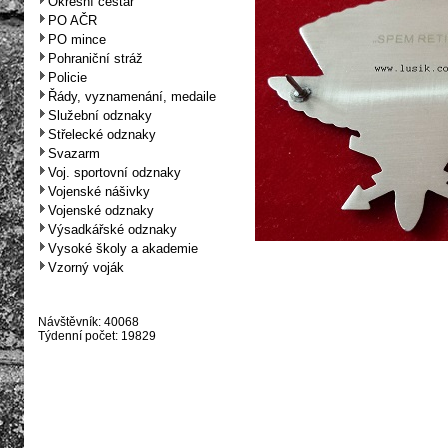
Okresní cestář
PO AČR
PO mince
Pohraniční stráž
Policie
Řády, vyznamenání, medaile
Služební odznaky
Střelecké odznaky
Svazarm
Voj. sportovní odznaky
Vojenské nášivky
Vojenské odznaky
Výsadkářské odznaky
Vysoké školy a akademie
Vzorný voják
Návštěvník: 40068
Týdenní počet: 19829