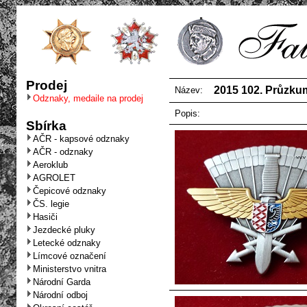
Prodej
2015 102. Průzkum
Název:
Odznaky, medaile na prodej
Popis:
Sbírka
AČR - kapsové odznaky
AČR - odznaky
Aeroklub
AGROLET
Čepicové odznaky
ČS. legie
Hasiči
Jezdecké pluky
Letecké odznaky
Límcové označení
Ministerstvo vnitra
Národní Garda
Národní odboj