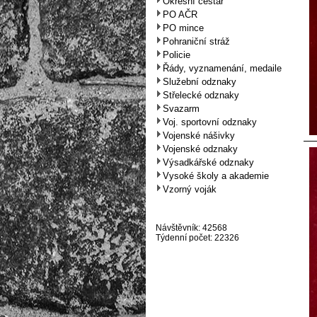
Okresní cestář
PO AČR
PO mince
Pohraniční stráž
Policie
Řády, vyznamenání, medaile
Služební odznaky
Střelecké odznaky
Svazarm
Voj. sportovní odznaky
Vojenské nášivky
Vojenské odznaky
Výsadkářské odznaky
Vysoké školy a akademie
Vzorný voják
Návštěvník: 42568
Týdenní počet: 22326