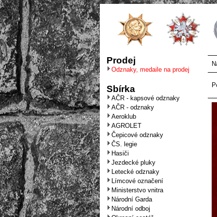
Prodej
N
Odznaky, medaile na prodej
P
Sbírka
AČR - kapsové odznaky
AČR - odznaky
Aeroklub
AGROLET
Čepicové odznaky
ČS. legie
Hasiči
Jezdecké pluky
Letecké odznaky
Límcové označení
Ministerstvo vnitra
Národní Garda
Národní odboj