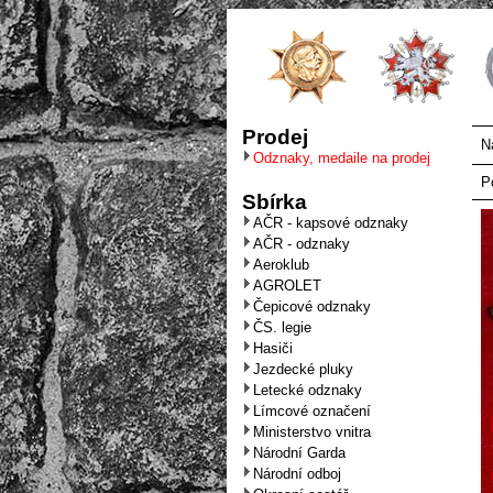
Prodej
N
Odznaky, medaile na prodej
P
Sbírka
AČR - kapsové odznaky
AČR - odznaky
Aeroklub
AGROLET
Čepicové odznaky
ČS. legie
Hasiči
Jezdecké pluky
Letecké odznaky
Límcové označení
Ministerstvo vnitra
Národní Garda
Národní odboj