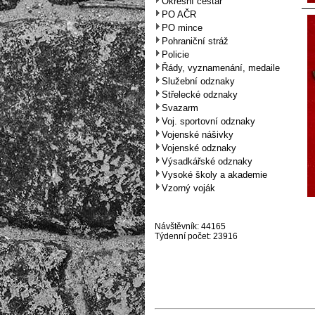
Okresní cestář
PO AČR
PO mince
Pohraniční stráž
Policie
Řády, vyznamenání, medaile
Služební odznaky
Střelecké odznaky
Svazarm
Voj. sportovní odznaky
Vojenské nášivky
Vojenské odznaky
Výsadkářské odznaky
Vysoké školy a akademie
Vzorný voják
Návštěvník: 44165
Týdenní počet: 23916