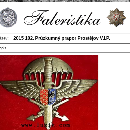
2015 102. Průzkumný prapor Prostějov V.I.P.
ázev:
opis: