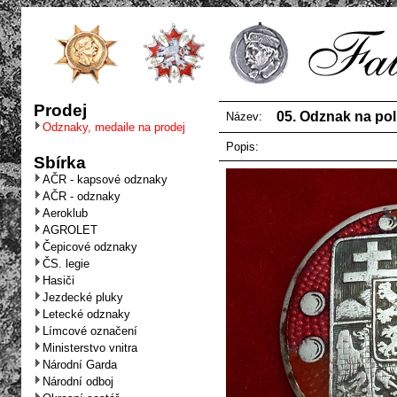
Prodej
05. Odznak na poli
Název:
Odznaky, medaile na prodej
Popis:
Sbírka
AČR - kapsové odznaky
AČR - odznaky
Aeroklub
AGROLET
Čepicové odznaky
ČS. legie
Hasiči
Jezdecké pluky
Letecké odznaky
Límcové označení
Ministerstvo vnitra
Národní Garda
Národní odboj