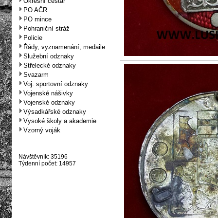
Okresní cestář
PO AČR
PO mince
Pohraniční stráž
Policie
Řády, vyznamenání, medaile
Služební odznaky
Střelecké odznaky
Svazarm
Voj. sportovní odznaky
Vojenské nášivky
Vojenské odznaky
Výsadkářské odznaky
Vysoké školy a akademie
Vzorný voják
Návštěvník: 35196
Týdenní počet: 14957