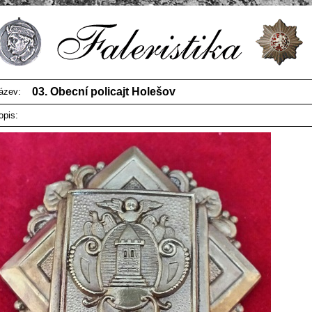
03. Obecní policajt Holešov
ázev:
opis: