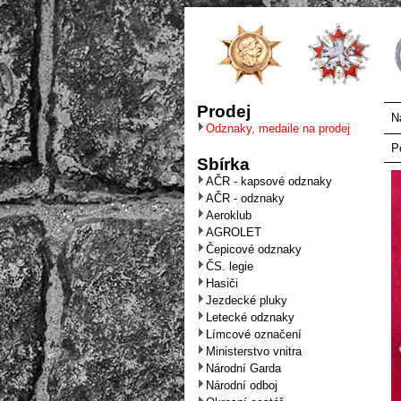
Prodej
N
Odznaky, medaile na prodej
P
Sbírka
AČR - kapsové odznaky
AČR - odznaky
Aeroklub
AGROLET
Čepicové odznaky
ČS. legie
Hasiči
Jezdecké pluky
Letecké odznaky
Límcové označení
Ministerstvo vnitra
Národní Garda
Národní odboj