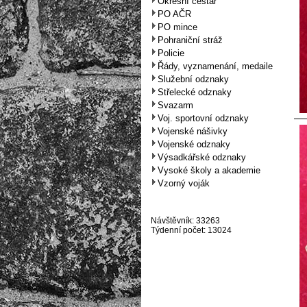
Okresní cestář
PO AČR
PO mince
Pohraniční stráž
Policie
Řády, vyznamenání, medaile
Služební odznaky
Střelecké odznaky
Svazarm
Voj. sportovní odznaky
Vojenské nášivky
Vojenské odznaky
Výsadkářské odznaky
Vysoké školy a akademie
Vzorný voják
Návštěvník: 33263
Týdenní počet: 13024