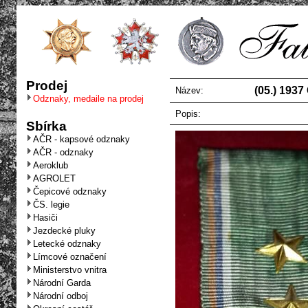
Prodej
(05.) 1937
Název:
Odznaky, medaile na prodej
Popis:
Sbírka
AČR - kapsové odznaky
AČR - odznaky
Aeroklub
AGROLET
Čepicové odznaky
ČS. legie
Hasiči
Jezdecké pluky
Letecké odznaky
Límcové označení
Ministerstvo vnitra
Národní Garda
Národní odboj