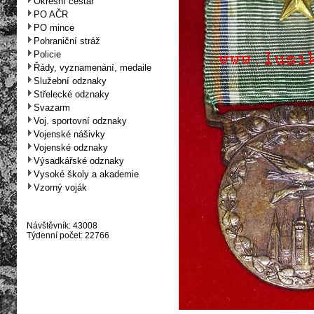
Okresní cestář
PO AČR
PO mince
Pohraniční stráž
Policie
Řády, vyznamenání, medaile
Služební odznaky
Střelecké odznaky
Svazarm
Voj. sportovní odznaky
Vojenské nášivky
Vojenské odznaky
Výsadkářské odznaky
Vysoké školy a akademie
Vzorný voják
Návštěvník: 43008
Týdenní počet: 22766