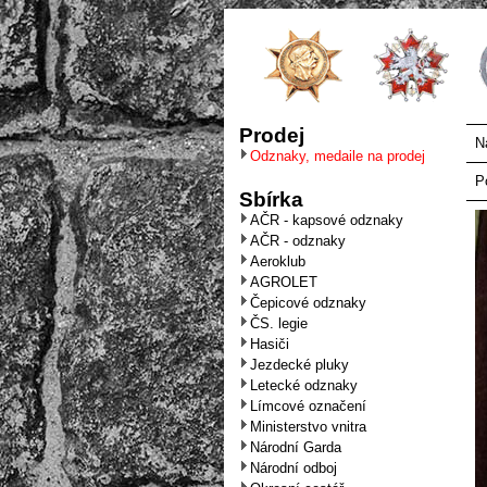
Prodej
N
Odznaky, medaile na prodej
P
Sbírka
AČR - kapsové odznaky
AČR - odznaky
Aeroklub
AGROLET
Čepicové odznaky
ČS. legie
Hasiči
Jezdecké pluky
Letecké odznaky
Límcové označení
Ministerstvo vnitra
Národní Garda
Národní odboj