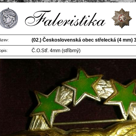
(02.) Československá obec střelecká (4 mm) 3
ázev:
Č.O.Stř. 4mm (stříbrný)
opis: