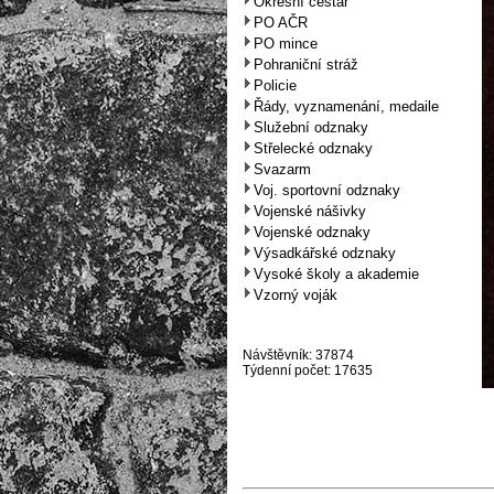
Okresní cestář
PO AČR
PO mince
Pohraniční stráž
Policie
Řády, vyznamenání, medaile
Služební odznaky
Střelecké odznaky
Svazarm
Voj. sportovní odznaky
Vojenské nášivky
Vojenské odznaky
Výsadkářské odznaky
Vysoké školy a akademie
Vzorný voják
Návštěvník: 37874
Týdenní počet: 17635