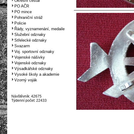
Okresní cestář
PO AČR
PO mince
Pohraniční stráž
Policie
Řády, vyznamenání, medaile
Služební odznaky
Střelecké odznaky
Svazarm
Voj. sportovní odznaky
Vojenské nášivky
Vojenské odznaky
Výsadkářské odznaky
Vysoké školy a akademie
Vzorný voják
Návštěvník: 42675
Týdenní počet: 22433