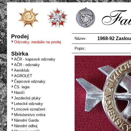
Prodej
1968-92 Zaslouž
Název:
Odznaky, medaile na prodej
Popis:
Sbírka
AČR - kapsové odznaky
AČR - odznaky
Aeroklub
AGROLET
Čepicové odznaky
ČS. legie
Hasiči
Jezdecké pluky
Letecké odznaky
Límcové označení
Ministerstvo vnitra
Národní Garda
Národní odboj