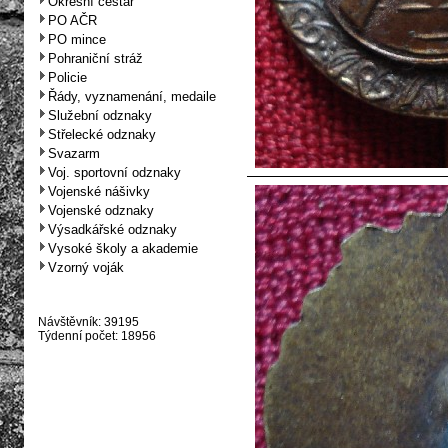
Okresní cestář
PO AČR
PO mince
Pohraniční stráž
Policie
Řády, vyznamenání, medaile
Služební odznaky
Střelecké odznaky
Svazarm
Voj. sportovní odznaky
Vojenské nášivky
Vojenské odznaky
Výsadkářské odznaky
Vysoké školy a akademie
Vzorný voják
Návštěvník: 39195
Týdenní počet: 18956