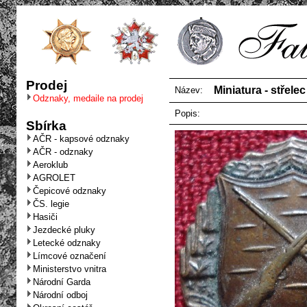
Prodej
Miniatura - střelec I
Název:
Odznaky, medaile na prodej
Popis:
Sbírka
AČR - kapsové odznaky
AČR - odznaky
Aeroklub
AGROLET
Čepicové odznaky
ČS. legie
Hasiči
Jezdecké pluky
Letecké odznaky
Límcové označení
Ministerstvo vnitra
Národní Garda
Národní odboj