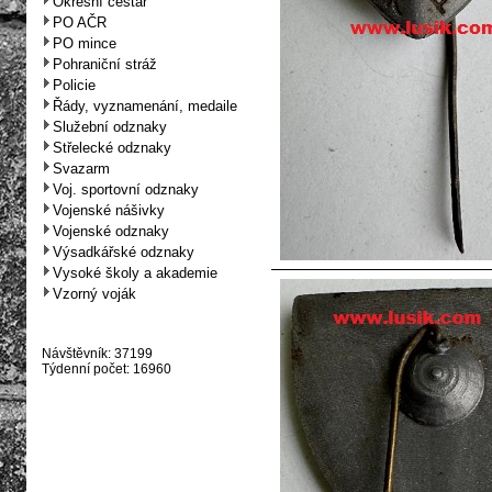
Okresní cestář
PO AČR
PO mince
Pohraniční stráž
Policie
Řády, vyznamenání, medaile
Služební odznaky
Střelecké odznaky
Svazarm
Voj. sportovní odznaky
Vojenské nášivky
Vojenské odznaky
Výsadkářské odznaky
Vysoké školy a akademie
Vzorný voják
Návštěvník: 37199
Týdenní počet: 16960