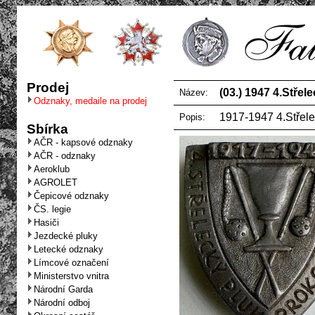
Prodej
(03.) 1947 4.Stře
Název:
Odznaky, medaile na prodej
1917-1947 4.Střele
Popis:
Sbírka
AČR - kapsové odznaky
AČR - odznaky
Aeroklub
AGROLET
Čepicové odznaky
ČS. legie
Hasiči
Jezdecké pluky
Letecké odznaky
Límcové označení
Ministerstvo vnitra
Národní Garda
Národní odboj