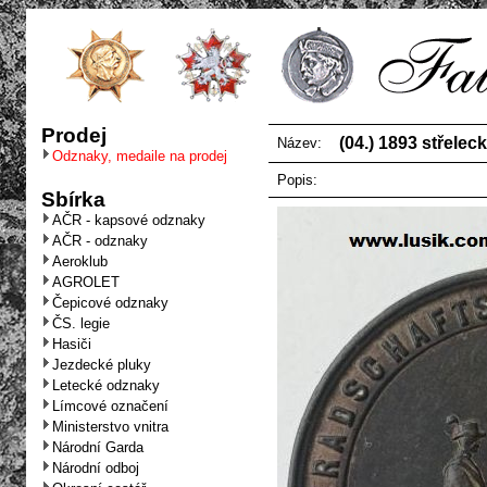
Prodej
(04.) 1893 střele
Název:
Odznaky, medaile na prodej
Popis:
Sbírka
AČR - kapsové odznaky
AČR - odznaky
Aeroklub
AGROLET
Čepicové odznaky
ČS. legie
Hasiči
Jezdecké pluky
Letecké odznaky
Límcové označení
Ministerstvo vnitra
Národní Garda
Národní odboj