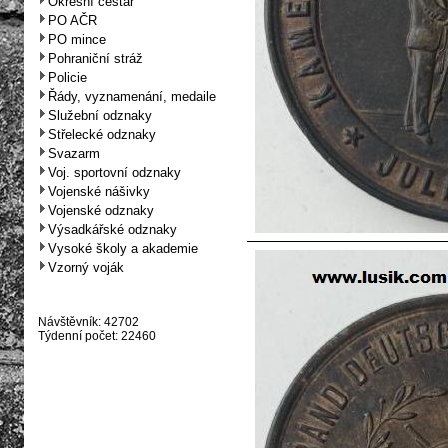
Okresní cestář
PO AČR
PO mince
Pohraniční stráž
Policie
Řády, vyznamenání, medaile
Služební odznaky
Střelecké odznaky
Svazarm
Voj. sportovní odznaky
Vojenské nášivky
Vojenské odznaky
Výsadkářské odznaky
Vysoké školy a akademie
Vzorný voják
Návštěvník: 42702
Týdenní počet: 22460