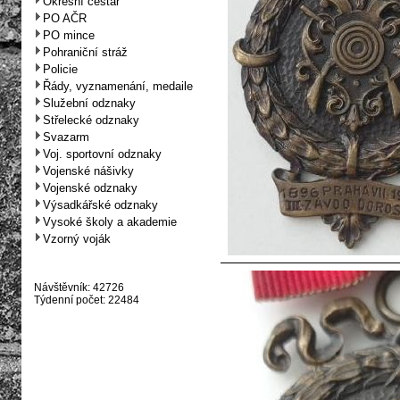
Okresní cestář
PO AČR
PO mince
Pohraniční stráž
Policie
Řády, vyznamenání, medaile
Služební odznaky
Střelecké odznaky
Svazarm
Voj. sportovní odznaky
Vojenské nášivky
Vojenské odznaky
Výsadkářské odznaky
Vysoké školy a akademie
Vzorný voják
Návštěvník: 42726
Týdenní počet: 22484