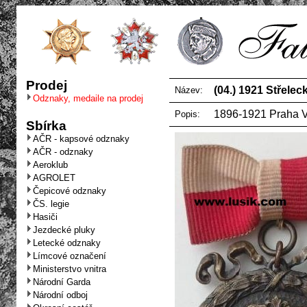
Prodej
(04.) 1921 Střelec
Název:
Odznaky, medaile na prodej
1896-1921 Praha VII
Popis:
Sbírka
AČR - kapsové odznaky
AČR - odznaky
Aeroklub
AGROLET
Čepicové odznaky
ČS. legie
Hasiči
Jezdecké pluky
Letecké odznaky
Límcové označení
Ministerstvo vnitra
Národní Garda
Národní odboj